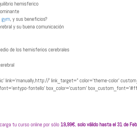
ilibrio hemisferico
 dominante
n gym
, y sus beneficios?
rebral y su buena comunicación
dio de los hemisferios cerebrales
erebral
ic’ link=’manually,http://’ link_target=” color=’theme-color’ cu
0′ font=’entypo-fontello’ box_color=’custom’ box_custom_font=’
OFERTA COMIENZO DE AÑO
carga tu curso online por sólo
19,99€
,
solo válido hasta el 31 de Feb