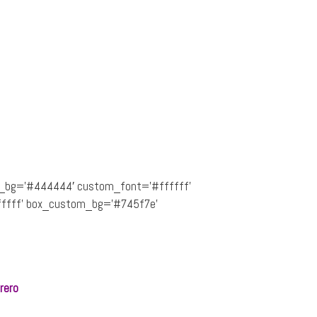
stom_bg=’#444444′ custom_font=’#ffffff’
#ffffff’ box_custom_bg=’#745f7e’
rero