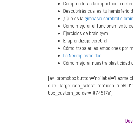
Comprenderás la importancia del equ
Descubrirás cual es tu hemisferio
¿Qué es la
gimnasia cerebral o brai
Cómo mejorar el funcionamiento ce
Ejercicios de brain gym
El aprendizaje cerebral
Cómo trabajar las emociones por me
La Neuroplasticidad
Cómo mejorar nuestra plasticidad c
[av_promobox button=’no’ label=’Hazme cl
size=’large’ icon_select=’no’ icon=’ue80
box_custom_border=’#745f7e’]
Des