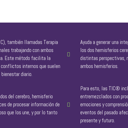
IC), también llamadas Terapia
Ayuda a generar una inte
nales trabajando con ambos
los dos hemisferios cere
a. Este método facilita la
distintas perspectivas,
 conflictos internos que suelen
ambos hemisferios.
bienestar diario.
Para esto, las TIC® inc
dos del cerebro, hemisferio
entremezclados con proc
aces de procesar información de
emociones y comprensión
so que los une, y por lo tanto
eventos del pasado afect
presente y futuro.